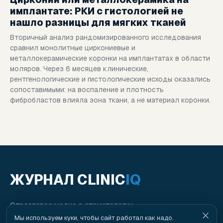
имплантате: РКИ с гистологией не
нашло разницы для мягких тканей
Вторичный анализ рандомизированного исследования
сравнил монолитные циркониевые и
металлокерамические коронки на имплантатах в области
моляров. Через 6 месяцев клинические,
рентгенологические и гистологические исходы оказались
сопоставимыми: на воспаление и плотность
фибробластов влияла зона ткани, а не материал коронки.
ЖУРНАЛ CLINIC
IQ
Отраслевое медиа о стоматологии.
Издается командой
ClinicIQ
.
Мы используем куки, чтобы сайт работал как надо.