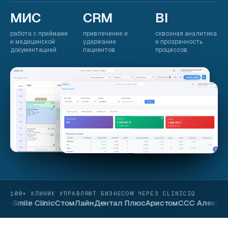
МИС
CRM
BI
работа с приёмами
привлечение и
сквозная аналитика
и медицинской
удержание
и прозрачность
документацией
пациентов
процессов
100+ КЛИНИК УПРАВЛЯЮТ БИЗНЕСОМ ЧЕРЕЗ CLINICIQ
га
Smile Clinic
СтомЛайн
Дентал Плюс
Аристом
ССС Александ